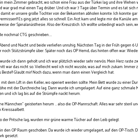
in mein Zimmer gebracht, wo schon eine Frau aus der Türkei lag und ihre Wehen verat
war grad mal einen Tag drüber. Und ich war 7 Tage über Termin und es tat sich ni
, damit er unsere große Tochter von der Bekannten abholen konnte. Ich konnte g
vermissen!! Es ging jetzt alles so schnell. Ein Arzt kam und legte mir die Kanüle am
ise der Spinalanästhesie. Also der Kreuzstich. Ich wollte unbedingt wach sein, wen
e nochmal CTG geschrieben.....
Abend und Nacht und beide verliefen unruhig. Nächsten Tag in der Früh gegen 6 
ir noch Stützstrümpfe über. Später noch das OP Hemd, das hinten offen war. Wied
urde ich dann geholt und ich war plötzlich wieder sehr nervös. Mein Herz raste zw
itt war das nicht so. Vielleicht weil ich nicht wusste, was auf mich zukam. Immer 
 Beste!! Glaubt mir! Noch dazu, wenn man dann einen Vergleich hat.
 mit dem Lift in den Keller, wo operiert werden sollte. Mein Bett wurde zu einer 
Höhe mit der Durchreiche lag. Dann wurde ich umgelagert. Auf eine ganz schmale M
n und ich lag bis auf die Strümpfe nackt herum.
ne Männchen" geisterten herum ... also die OP-Mannschaft. Alles war sehr steril u
Kreissaalbett.
so der Pritsche lag, wurden mir grüne warme Tücher auf den Leib gelegt.
 in den OP Raum geschoben. Da wurde ich wieder umgelagert, auf den OP-Tisch. Da
k gesetzt.