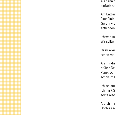
Als dann 
einfach sc
Am Entbind
Eine Einle
Gefahr vie
entbinden 
Ich war so
Wir sollte
Okay, wied
schon mal 
Als mir d
drüber. D
Panik, sch
schon im K
Ich bekam 
ich mir 5 
sollte als
Als ich mi
Doch es so