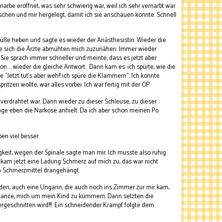
arbe eröffnet, was sehr schwierig war, weil ich sehr vernarbt war
aschen und mir hergelegt, damit ich sie anschauen konnte. Schnell
üße heben und sagte es wieder der Anästhesistin. Wieder die
wie sich die Ärzte abmühten mich zuzunähen. Immer wieder
 Sie sprach immer schneller und meinte, dass es jetzt aber
 … wieder die gleiche Antwort. Dann kam es: ich spürte, wie die
 "Jetzt tut‘s aber weh!! ich spüre die Klammern". Ich konnte
tzen wollte, war alles vorbei. Ich war fertig mit der OP.
erdrahtet war. Dann wieder zu dieser Schleuse, zu dieser
nge eben die Narkose anhielt. Da ich aber schon meinen Po
en viel besser.
keit, wegen der Spinale sagte man mir. Ich musste also ruhig
 kam jetzt eine Ladung Schmerz auf mich zu, das war nicht
in Schmerzmittel drangehängt.
nden, auch eine Ungarin, die auch noch ins Zimmer zur mir kam,
 Chance, mich um mein Kind zu kümmern. Dann setzten die
rgeschnitten wird!!! Ein schneidender Krampf folgte dem