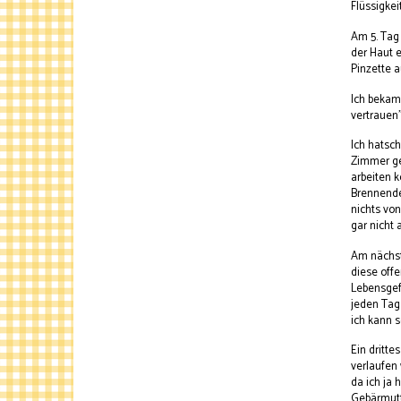
Flüssigkeit
Am 5. Tag 
der Haut e
Pinzette a
Ich bekam 
vertrauen"
Ich hatsch
Zimmer ge
arbeiten k
Brennendes
nichts von
gar nicht 
Am nächst
diese off
Lebensgefä
jeden Tag 
ich kann s
Ein dritte
verlaufen 
da ich ja 
Gebärmutt