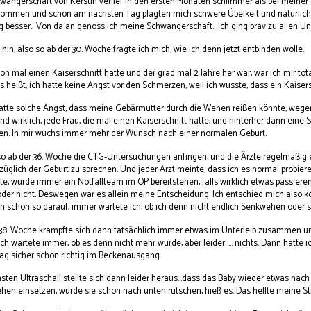
wangerschaft von Kerstin verlief in den ersten Monaten schlimmer als bei meiner
ommen und schon am nächsten Tag plagten mich schwere Übelkeit und natürlich E
ig besser. Von da an genoss ich meine Schwangerschaft. Ich ging brav zu allen U
in, also so ab der 30. Woche fragte ich mich, wie ich denn jetzt entbinden wolle.
on mal einen Kaiserschnitt hatte und der grad mal 2 Jahre her war, war ich mir tota
s heißt, ich hatte keine Angst vor den Schmerzen, weil ich wusste, dass ein Kaise
atte solche Angst, dass meine Gebärmutter durch die Wehen reißen könnte, wegen de
nd wirklich, jede Frau, die mal einen Kaiserschnitt hatte, und hinterher dann ein
en. In mir wuchs immer mehr der Wunsch nach einer normalen Geburt.
so ab der 36. Woche die CTG-Untersuchungen anfingen, und die Ärzte regelmäßig 
üglich der Geburt zu sprechen. Und jeder Arzt meinte, dass ich es normal probiere
te, würde immer ein Notfallteam im OP bereitstehen, falls wirklich etwas passieren
oder nicht. Deswegen war es allein meine Entscheidung. Ich entschied mich also kom
ch schon so darauf, immer wartete ich, ob ich denn nicht endlich Senkwehen oder
 38. Woche krampfte sich dann tatsächlich immer etwas im Unterleib zusammen und 
 Ich wartete immer, ob es denn nicht mehr wurde, aber leider .... nichts. Dann hat
lag sicher schon richtig im Beckenausgang.
ten Ultraschall stellte sich dann leider heraus...dass das Baby wieder etwas nach
ehen einsetzen, würde sie schon nach unten rutschen, hieß es. Das hellte meine 