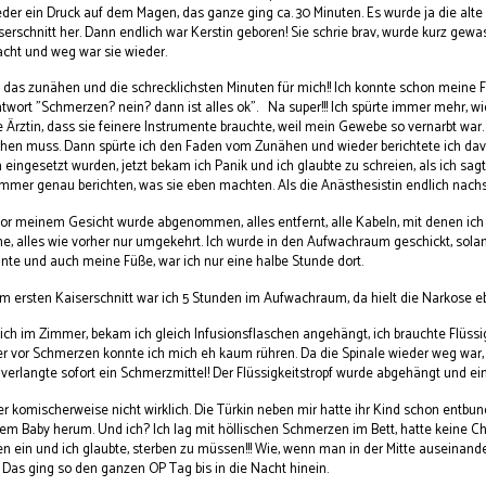
er ein Druck auf dem Magen, das ganze ging ca. 30 Minuten. Es wurde ja die alte n
serschnitt her. Dann endlich war Kerstin geboren! Sie schrie brav, wurde kurz gew
cht und weg war sie wieder.
das zunähen und die schrecklichsten Minuten für mich!! Ich konnte schon meine F
ntwort "Schmerzen? nein? dann ist alles ok". Na super!!! Ich spürte immer mehr, 
 Ärztin, dass sie feinere Instrumente brauchte, weil mein Gewebe so vernarbt war.
ehen muss. Dann spürte ich den Faden vom Zunähen und wieder berichtete ich davon
ingesetzt wurden, jetzt bekam ich Panik und ich glaubte zu schreien, als ich sagte
mmer genau berichten, was sie eben machten. Als die Anästhesistin endlich nachspri
or meinem Gesicht wurde abgenommen, alles entfernt, alle Kabeln, mit denen ich v
he, alles wie vorher nur umgekehrt. Ich wurde in den Aufwachraum geschickt, sola
nte und auch meine Füße, war ich nur eine halbe Stunde dort.
m ersten Kaiserschnitt war ich 5 Stunden im Aufwachraum, da hielt die Narkose eb
ch im Zimmer, bekam ich gleich Infusionsflaschen angehängt, ich brauchte Flüssig
ber vor Schmerzen konnte ich mich eh kaum rühren. Da die Spinale wieder weg war,
 verlangte sofort ein Schmerzmittel! Der Flüssigkeitstropf wurde abgehängt und e
er komischerweise nicht wirklich. Die Türkin neben mir hatte ihr Kind schon entbu
ihrem Baby herum. Und ich? Ich lag mit höllischen Schmerzen im Bett, hatte keine
 ein und ich glaubte, sterben zu müssen!!! Wie, wenn man in der Mitte auseinande
 Das ging so den ganzen OP Tag bis in die Nacht hinein.