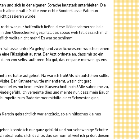
ten und sich in der eigenen Sprache lautstark unterhielten. Die
h alleine hatte. Sollte eine echte Sonderklasse-Patientin
icht passieren würde.
 recht war, nur hoffentlich ließen diese Höllenschmerzen bald
ir in den Oberschenkel gespritzt, das soooo weh tat, dass ich mich
Ich wollte nicht mehr!! Es war so schlimm!
m. Schüssel unter Po gelegt und zwei Schwestern wuschen einen.
eine Flüssigkeit austrat. Der Arzt ordnete an, dass mir so ein
 dann von selbst aufhören. Na gut, das ersparte mir wenigstens
, es hätte aufgehört. Na war ich froh! Als ich aufstehen sollte,
site. Der Katheter wurde mir entfernt, was nicht grad
er fiel es mir beim ersten Kaiserschnitt nicht! Alle sahen mir zu,
windelgefühl. Ich verneinte dies und meinte nur, dass mein Bauch
 Ich humpelte zum Badezimmer mithilfe einer Schwester, ging
Kerstin gebracht! Ich war entzückt, so ein hübsches kleines
 gehen konnte ich nur ganz gebückt und nur sehr wenige Schritte.
 abscheulich. Ich dachte, das sei normal, weil ich ja dort diesen