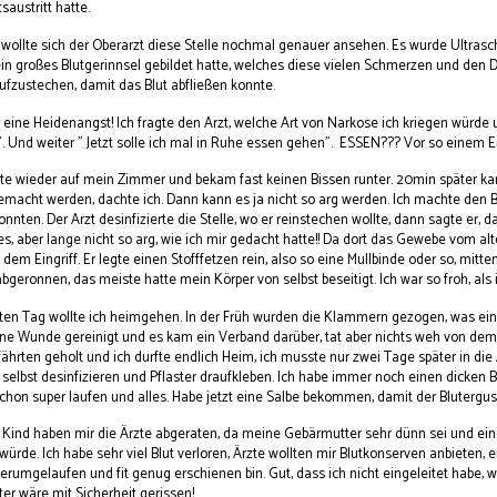
saustritt hatte.
wollte sich der Oberarzt diese Stelle nochmal genauer ansehen. Es wurde Ultrascha
in großes Blutgerinnsel gebildet hatte, welches diese vielen Schmerzen und den Dr
ufzustechen, damit das Blut abfließen konnte.
eine Heidenangst! Ich fragte den Arzt, welche Art von Narkose ich kriegen würde 
. Und weiter " Jetzt solle ich mal in Ruhe essen gehen". ESSEN??? Vor so einem Ei
te wieder auf mein Zimmer und bekam fast keinen Bissen runter. 20min später kam 
macht werden, dachte ich. Dann kann es ja nicht so arg werden. Ich machte den B
onnten. Der Arzt desinfizierte die Stelle, wo er reinstechen wollte, dann sagte er, 
, aber lange nicht so arg, wie ich mir gedacht hatte!! Da dort das Gewebe vom alte
 dem Eingriff. Er legte einen Stofffetzen rein, also so eine Mullbinde oder so, mitte
abgeronnen, das meiste hatte mein Körper von selbst beseitigt. Ich war so froh, als
en Tag wollte ich heimgehen. In der Früh wurden die Klammern gezogen, was ein 
ene Wunde gereinigt und es kam ein Verband darüber, tat aber nichts weh von dem 
hrten geholt und ich durfte endlich Heim, ich musste nur zwei Tage später in die 
selbst desinfizieren und Pflaster draufkleben. Ich habe immer noch einen dicken Ba
chon super laufen und alles. Habe jetzt eine Salbe bekommen, damit der Bluterguss
s Kind haben mir die Ärzte abgeraten, da meine Gebärmutter sehr dünn sei und ein
würde. Ich habe sehr viel Blut verloren, Ärzte wollten mir Blutkonserven anbieten,
herumgelaufen und fit genug erschienen bin. Gut, dass ich nicht eingeleitet habe,
er wäre mit Sicherheit gerissen!