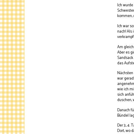
Ich wurde 
Schwester
kommen, m
Ich war so
nach! Als 
verkrampf
Am gleich
Aber es gi
Sandsack a
das Aufst
Nächsten T
war gerade
angenehm e
wie ich mi
sich anfüh
duschen, 
Danach füh
Bündel la
Der 3., 4.
Dort, wo d