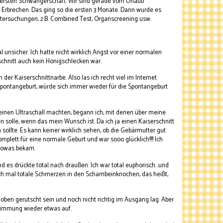
 ersten Schwangerschaft. Wir sind gerade vom Urlaub
rbrechen. Das ging so die ersten 3 Monate. Dann wurde es
ntersuchungen, z.B. Combined Test, Organscreening usw.
l unsicher. Ich hatte nicht wirklich Angst vor einer normalen
rschnitt auch kein Honigschlecken war.
r Kaiserschnittnarbe. Also las ich recht viel im Internet
e Spontangeburt, würde sich immer wieder für die Spontangeburt
einen Ultraschall machten, begann ich, mit denen über meine
n solle, wenn das mein Wunsch ist. Da ich ja einen Kaiserschnitt
 sollte. Es kann keiner wirklich sehen, ob die Gebärmutter gut
plett für eine normale Geburt und war sooo glücklich!!!! Ich
 sowas bekam.
es drückte total nach draußen. Ich war total euphorisch...und
te ich mal totale Schmerzen in den Schambeinknochen, das heißt,
 oben gerutscht sein und noch nicht richtig im Ausgang lag. Aber
Stimmung wieder etwas auf.