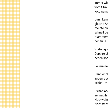
immer wied
vom 1. Kai
Foto gema
Dann kam 
gleiche A
meinte die
schnell g
Klammern e
denen ja i
Vorhang v
Durchreic
heben kon
Bei meine
Dann endli
liegen, a
schön! Ich
Es half ab
lief mit 
Nachwehen
Nächsten!