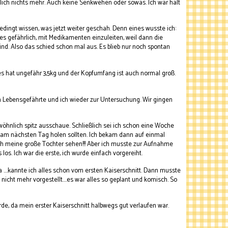
lich nichts mehr. Auch keine Senkwehen oder sowas. Ich war halt
dingt wissen, was jetzt weiter geschah. Denn eines wusste ich:
 es gefährlich, mit Medikamenten einzuleiten, weil dann die
 sind. Also das schied schon mal aus. Es blieb nur noch spontan
 es hat ungefähr 3,5kg und der Kopfumfang ist auch normal groß.
mein Lebensgefährte und ich wieder zur Untersuchung. Wir gingen
öhnlich spitz ausschaue. Schließlich sei ich schon eine Woche
h am nächsten Tag holen sollten. Ich bekam dann auf einmal
 noch meine große Tochter sehen!!! Aber ich musste zur Aufnahme
los. Ich war die erste, ich wurde einfach vorgereiht.
la ....kannte ich alles schon vom ersten Kaiserschnitt. Dann musste
nicht mehr vorgestellt....es war alles so geplant und komisch. So
rde, da mein erster Kaiserschnitt halbwegs gut verlaufen war.