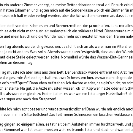
in ein anderes Zimmer verlegt, da meine Bettnachbarinnen total viel Besuch erhiel
n hatten Erbarmen und legten mich auf die Sonderklasse wo ich ein Zimmer für mic
üsse ich halt wieder verlegt werden, aber die Schwestern nahmen an, dass das n
 benebelt von den Schmerzen und Schmerzmitteln, die ja nix halfen, dass mir alles
ich es echt nicht mehr aushielt, verlangte ich ein stärkeres Mittel. Dieses wurde m
te und mein Bauch und die Wunde noch mehr schmerzte! Ich war den Tränen nahe!! 
en Tag abends wurde ich gewaschen, das fühlt sich an als wäre man im Altershei
ng ja nicht anders. Was soll´s. Abends wurde dann festgestellt, dass aus der Wunde 
uf diese Stelle gelegt werden sollte. Normalfall würde das Wasser-Blut-Gerinnsel
ehen an diesem Tag.
ag musste ich aber raus aus dem Bett. Der Sandsack wurde entfernt und Arzt meinte
 die gesamte Ärztebelegschaft mit zwei Schwestern hier, es war nämlich gerade Vi
rfolgte!!! *grrrrr* Dann eben Aufstehen. Ich dachte wieder, das gibt´s nicht, so schw
ch anstellte. Na gut, die Ärzte mussten wissen, ob ich Kopfweh hatte oder ein Sch
lte, als würde er gleich zu Boden fallen, es war wie ein total arger Muskelkater!!
was super war nach den Strapazen!
lte ich mich echt besser und wurde zuversichtlicher! Dann wurde mir endlich auch 
g neben mir im Gitterbettchen! Das ließ meine Schmerzen ein bisschen verblassen.
 Tag gingen so einigermaßen, es tat halt beim Aufstehen immer furchtbar weh, und
as Gerinnsel war, tat es am meisten weh, es brannte total und stach und war einfach