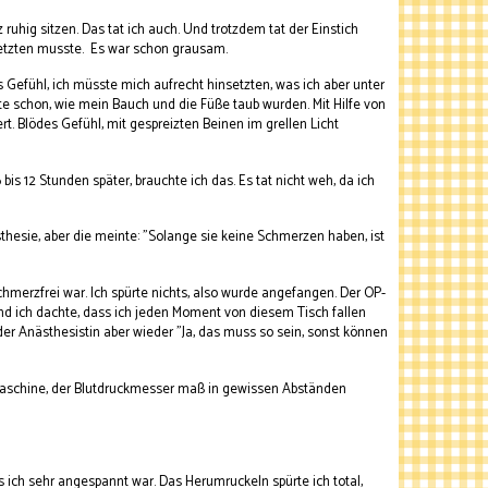
ruhig sitzen. Das tat ich auch. Und trotzdem tat der Einstich
 setzten musste. Es war schon grausam.
Gefühl, ich müsste mich aufrecht hinsetzten, was ich aber unter
te schon, wie mein Bauch und die Füße taub wurden. Mit Hilfe von
. Blödes Gefühl, mit gespreizten Beinen im grellen Licht
bis 12 Stunden später, brauchte ich das. Es tat nicht weh, da ich
thesie, aber die meinte: "Solange sie keine Schmerzen haben, ist
hmerzfrei war. Ich spürte nichts, also wurde angefangen. Der OP-
d ich dachte, dass ich jeden Moment von diesem Tisch fallen
der Anästhesistin aber wieder "Ja, das muss so sein, sonst können
r Maschine, der Blutdruckmesser maß in gewissen Abständen
s ich sehr angespannt war. Das Herumruckeln spürte ich total,