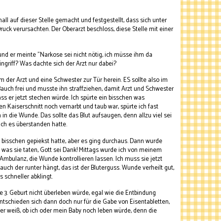
ll auf dieser Stelle gemacht und festgestellt, dass sich unter
uck verursachten. Der Oberarzt beschloss, diese Stelle mit einer
und er meinte "Narkose sei nicht nötig, ich müsse ihm da
ngriff? Was dachte sich der Arzt nur dabei?
der Arzt und eine Schwester zur Tür herein. ES sollte also im
auch frei und musste ihn straffziehen, damit Arzt und Schwester
dass er jetzt stechen würde. Ich spürte ein bisschen was
n Kaiserschnitt noch vernarbt und taub war, spürte ich fast
n in die Wunde. Das sollte das Blut aufsaugen, denn allzu viel sei
 ich es überstanden hatte.
bisschen gepiekst hatte, aber es ging durchaus. Dann wurde
was sie taten, Gott sei Dank! Mittags wurde ich von meinem
Ambulanz, die Wunde kontrollieren lassen. Ich muss sie jetzt
uch der runter hängt, das ist der Bluterguss. Wunde verheilt gut,
 schneller abklingt.
e 3. Geburt nicht überleben würde, egal wie die Entbindung
 entschieden sich dann doch nur für die Gabe von Eisentabletten,
 wer weiß, ob ich oder mein Baby noch leben würde, denn die