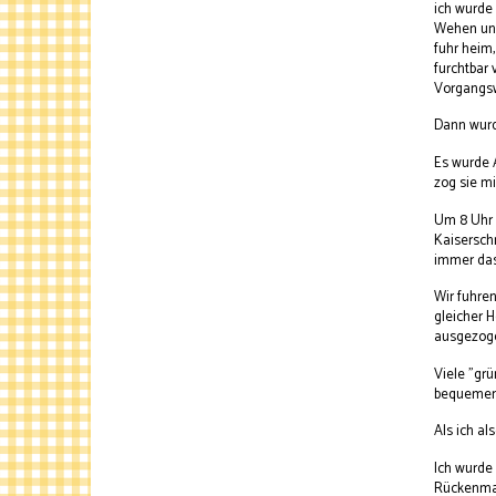
ich wurde 
Wehen und 
fuhr heim
furchtbar 
Vorgangswe
Dann wurd
Es wurde 
zog sie m
Um 8 Uhr w
Kaiserschn
immer das
Wir fuhren
gleicher 
ausgezoge
Viele "grü
bequemen 
Als ich al
Ich wurde
Rückenmar