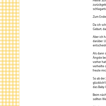
Meine Sch
zurückgek
schlagart
Zum Ende h
Da ich sch
Geburt, da
Aber ich h
darüber. U
entscheid
Als dann 
Ängste bez
vorher hat
verheilte 
freute mi
So ab der
glücklich!
das Baby 
Beim nächs
sollten W