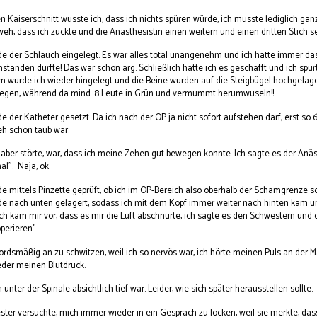
 Kaiserschnitt wusste ich, dass ich nichts spüren würde, ich musste lediglich ganz 
weh, dass ich zuckte und die Anästhesistin einen weitern und einen dritten Stich
e der Schlauch eingelegt. Es war alles total unangenehm und ich hatte immer das 
tänden durfte! Das war schon arg. Schließlich hatte ich es geschafft und ich spür
 wurde ich wieder hingelegt und die Beine wurden auf die Steigbügel hochgelagert
egen, während da mind. 8 Leute in Grün und vermummt herumwuseln!!
 der Katheter gesetzt. Da ich nach der OP ja nicht sofort aufstehen darf, erst so 6 
eh schon taub war.
aber störte, war, dass ich meine Zehen gut bewegen konnte. Ich sagte es der Anäs
al". Naja, ok.
 mittels Pinzette geprüft, ob ich im OP-Bereich also oberhalb der Schamgrenze sc
de nach unten gelagert, sodass ich mit dem Kopf immer weiter nach hinten kam un
h kam mir vor, dass es mir die Luft abschnürte, ich sagte es den Schwestern und 
operieren".
mordsmäßig an zu schwitzen, weil ich so nervös war, ich hörte meinen Puls an de
der meinen Blutdruck.
 unter der Spinale absichtlich tief war. Leider, wie sich später herausstellen sollte.
ter versuchte, mich immer wieder in ein Gespräch zu locken, weil sie merkte, das