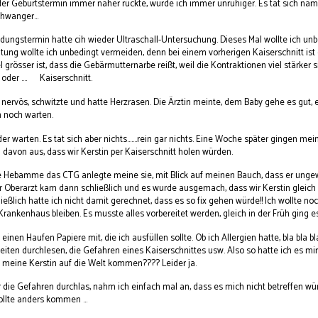
der Geburtstermin immer näher rückte, wurde ich immer unruhiger. Es tat sich näm
hwanger...
ungstermin hatte cih wieder Ultraschall-Untersuchung. Dieses Mal wollte ich unbe
itung wollte ich unbedingt vermeiden, denn bei einem vorherigen Kaiserschnitt ist
l grösser ist, dass die Gebärmutternarbe reißt, weil die Kontraktionen viel stärker
oder .... Kaiserschnitt.
 nervös, schwitzte und hatte Herzrasen. Die Ärztin meinte, dem Baby gehe es gut,
n noch warten.
er warten. Es tat sich aber nichts.......rein gar nichts. Eine Woche später gingen 
davon aus, dass wir Kerstin per Kaiserschnitt holen würden.
ie Hebamme das CTG anlegte meine sie, mit Blick auf meinen Bauch, dass er ungew
er Oberarzt kam dann schließlich und es wurde ausgemach, dass wir Kerstin gleic
ließlich hatte ich nicht damit gerechnet, dass es so fix gehen würde!! Ich wollte
rankenhaus bleiben. Es musste alles vorbereitet werden, gleich in der Früh ging es 
einen Haufen Papiere mit, die ich ausfüllen sollte. Ob ich Allergien hatte, bla bla b
Seiten durchlesen, die Gefahren eines Kaiserschnittes usw. Also so hatte ich es mir 
o meine Kerstin auf die Welt kommen???? Leider ja.
r die Gefahren durchlas, nahm ich einfach mal an, dass es mich nicht betreffen wü
llte anders kommen ...