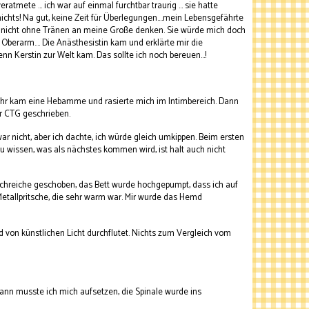
mete ... ich war auf einmal furchtbar traurig ... sie hatte
chts! Na gut, keine Zeit für Überlegungen....mein Lebensgefährte
ar nicht ohne Tränen an meine Große denken. Sie würde mich doch
 Oberarm.... Die Anästhesistin kam und erklärte mir die
n Kerstin zur Welt kam. Das sollte ich noch bereuen...!
Uhr kam eine Hebamme und rasierte mich im Intimbereich. Dann
er CTG geschrieben.
ar nicht, aber ich dachte, ich würde gleich umkippen. Beim ersten
zu wissen, was als nächstes kommen wird, ist halt auch nicht
Durchreiche geschoben, das Bett wurde hochgepumpt, dass ich auf
etallpritsche, die sehr warm war. Mir wurde das Hemd
nd von künstlichen Licht durchflutet. Nichts zum Vergleich vom
nn musste ich mich aufsetzen, die Spinale wurde ins