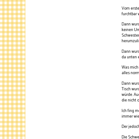
Vom ersten
furchtbar 
Dann wurd
keinen Ums
Schwestern
herumzuli
Dann wurde
da unten 
Was mich 
alles norm
Dann wurde
Tisch wur
würde. Auc
die nicht 
Ich fing 
immer wie
Der jedoch
Die Schwes