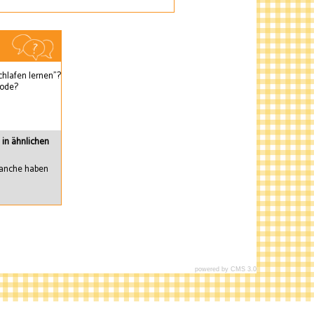
chlafen lernen"?
hode?
e in ähnlichen
 Manche haben
Design
powered by CMS 3.0
Alexandra Laber
CMS-Technik
CMS 3.0
Hilfe
Wartungslogin