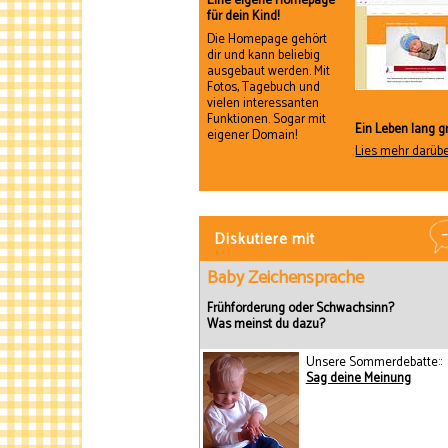
Eine eigene Homepage
für dein Kind!
Die Homepage gehört
dir und kann beliebig
ausgebaut werden. Mit
Fotos, Tagebuch und
vielen interessanten
Funktionen. Sogar mit
Ein Leben lang gr
eigener Domain!
Lies mehr darüb
Diskutiere mit
Baby Zeichensprache
Frühförderung oder Schwachsinn?
Was meinst du dazu?
Unsere Sommerdebatte::
Sag deine Meinung