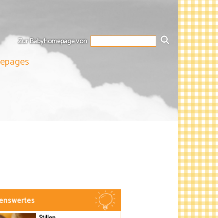
Zur Babyhomepage von
mepages
enswertes