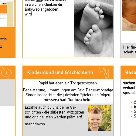
in welchen Kliniken dir
Babyweb angeboten
wird
atis
er
...
Hier fin
schaft
,
Kindermund und G'schichterln
Basa
Rapid hat eben ein Tor geschossen.
suchen 
verkauf
Begeisterung, Umarmungen am Feld. Der 18-monatige
speziali
Simon beobachtet die jubelnden Spieler und folgert
messerscharf "tun kuscheln."
A
B
Erzähle auch du uns deine Ge-
S
schichten - die süßesten, witzigsten
S
und originellsten werden prämiert!
mehr davon
...