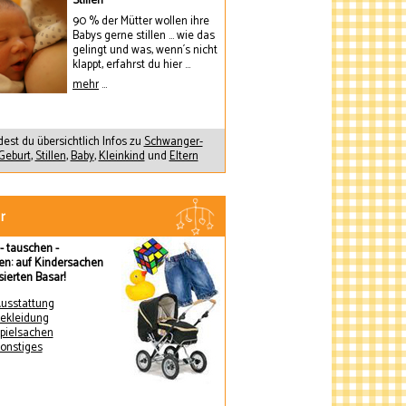
Stillen
90 % der Mütter wollen ihre
Babys gerne stillen ... wie das
gelingt und was, wenn´s nicht
klappt, erfahrst du hier ...
mehr
...
dest du übersichtlich Infos zu
Schwanger-
Geburt
,
Stillen
,
Baby
,
Kleinkind
und
Eltern
r
- tauschen -
en: auf Kindersachen
sierten Basar!
usstattung
ekleidung
pielsachen
onstiges